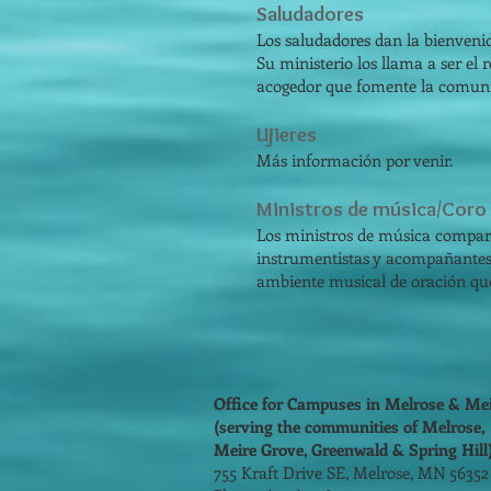
​Saludadores
Los saludadores dan la bienvenid
Su ministerio los llama a ser el 
acogedor que fomente la comuni
Ujieres
Más información por venir.
​Ministros de música/Coro
Los ministros de música compart
instrumentistas y acompañantes. 
ambiente musical de oración que
Office for Campuses in Melrose & Me
(serving the communities of Melrose,
Meire Grove, Greenwald & Spring Hill
755 Kraft Drive SE, Melrose, MN 5635