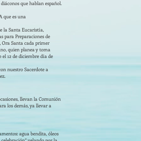
 diáconos que hablan español.
A que es una
 la Santa Eucaristía,
jas para Preparaciones de
e, Ora Santa cada primer
ano, quien planea y toma
 el 12 de diciembre día de
con nuestro Sacerdote a
ez.
 ocasiones, llevan la Comunión
ara los demás, ya llevar a
ramentos: agua bendita, óleos
a celebración” velando por la