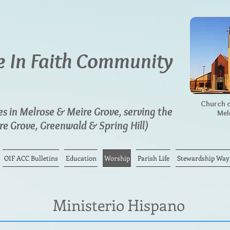
 In Faith Community
Church o
 in Melrose & Meire Grove, serving the
Mel
e Grove, Greenwald & Spring Hill)
OIF ACC Bulletins
Education
Worship
Parish Life
Stewardship Way o
Ministerio Hispano