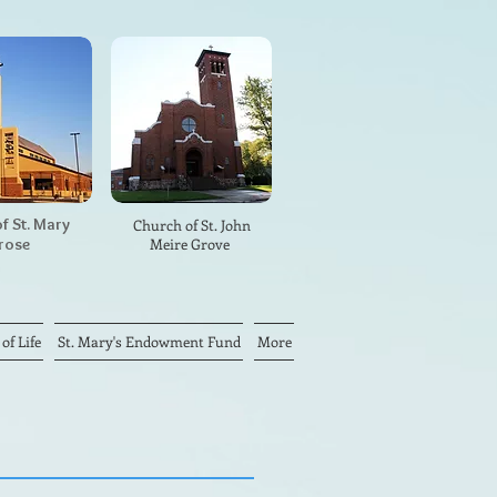
f St. Mary
Church of St. John
rose
Meire Grove
f Life
St. Mary's Endowment Fund
More