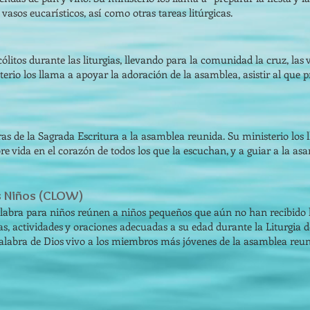
 vasos eucarísticos, así como otras tareas litúrgicas.
tos durante las liturgias, llevando para la comunidad la cruz, las ve
terio los llama a apoyar la adoración de la asamblea, asistir al que pr
ras de la Sagrada Escritura a la asamblea reunida. Su ministerio los 
bre vida en el corazón de todos los que la escuchan, y a guiar a la as
los Niños (CLOW)
a Palabra para niños reúnen a niños pequeños que aún no han recibid
as, actividades y oraciones adecuadas a su edad durante la Liturgia d
 Palabra de Dios vivo a los miembros más jóvenes de la asamblea reun