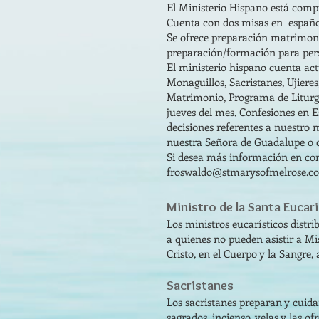
El Ministerio Hispano está comp
Cuenta con dos misas en español 
Se ofrece preparación matrimon
preparación/formación para pers
El ministerio hispano cuenta act
Monaguillos, Sacristanes, Ujiere
Matrimonio, Programa de Liturgi
jueves del mes, Confesiones en 
decisiones referentes a nuestro m
nuestra Señora de Guadalupe o c
Si desea más información en com
froswaldo@stmarysofmelrose.c
Ministro de la Santa Eucari
Los ministros eucarísticos distr
a quienes no pueden asistir a Mis
Cristo, en el Cuerpo y la Sangre, 
Sacristanes
Los sacristanes preparan y cuidan
sagrados, incienso, velas y las o