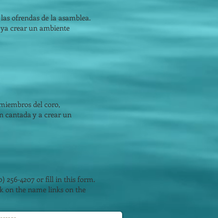
 las ofrendas de la asamblea.
a, ya crear un ambiente
 miembros del coro,
n cantada y a crear un
0) 256-4207 or fill in this form.
ick on the name links on the