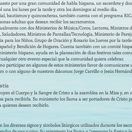
uesto por una gran comunidad de habla hispana, un sacerdote y dos
una los lunes por la tarde y otra los domingos al medio día.
ial, bautismos y quinceañeras, también cuenta con el programa RIC
onas adultas que desean recibir los sacramentos.
ualmente con dos Ministerios de Música/Coros, Lectores, Ministros de
s, Saludadores, Ministros de Pantallas/Tecnología, Ministerio de Pare
a para los Niños, Grupo de Oración y Rosario los Jueves por la tard
Español y Bendición de Hogares. Cuenta también con un comité hisp
inisterio hispano, ayuda en la planeación de días festivos tales como
ualquier otro evento especial que la comunidad quiera celebrar.
o participar en algunos de estos ministerios favor de comunicarse 
om
o con alguno de nuestros diáconos: Jorge Carrillo o Jesús Hernánd
stía
ibuyen el Cuerpo y la Sangre de Cristo a la asamblea en la Misa y, en
a para recibirla. Su ministerio los llama a ser portadores de Cristo p
a quienes deseen recibirlo.
 los diversos signos y símbolos litúrgicos utilizados durante los sac
frendas de pan y vino. Su ministerio los llama a “preparar la fiesta y l