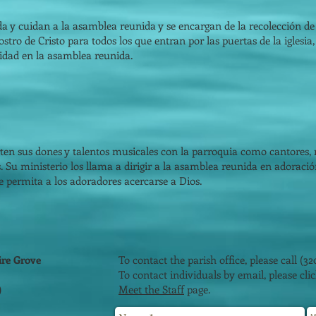
a y cuidan a la asamblea reunida y se encargan de la recolección de
rostro de Cristo para todos los que entran por las puertas de la iglesi
dad en la asamblea reunida.
en sus dones y talentos musicales con la parroquia como cantores,
Su ministerio los llama a dirigir a la asamblea reunida en adoració
 permita a los adoradores acercarse a Dios.
ire Grove
To contact the parish office, please call (32
To contact individuals by email, please cl
)
Meet the Staff
page.
2